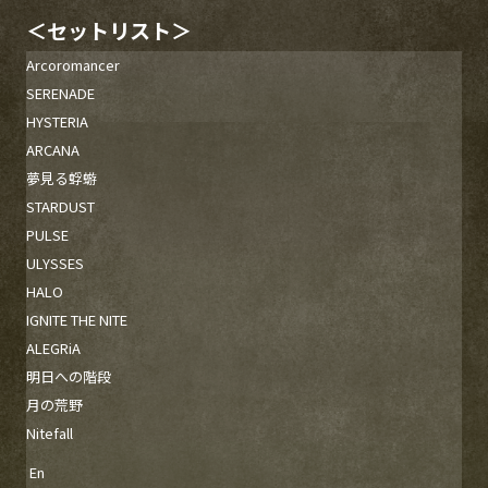
＜セットリスト＞
Arcoromancer
SERENADE
HYSTERIA
ARCANA
夢見る蜉蝣
STARDUST
PULSE
ULYSSES
HALO
IGNITE THE NITE
ALEGRiA
明日への階段
月の荒野
Nitefall
En