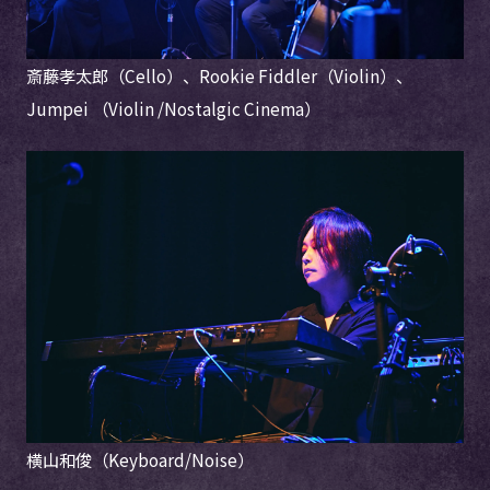
斎藤孝太郎（Cello）、Rookie Fiddler（Violin）、
Jumpei （Violin /Nostalgic Cinema）
横山和俊（Keyboard/Noise）