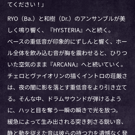
てください！」
RYO（Ba.）と和樹（Dr.）のアンサンブルが美
しく鳴り響く、『HYSTERIA』へと続く。
ベースの重低音が印象的にずしんと響く、ホー
ル全体を飲み込む音が胸を震わせると、ひりつ
いた空気のまま『ARCANA』へと続いていく。
チェロとヴァイオリンの描くイントロの荘厳さ
は、夜の闇に影を落とす重低音をより引き立て
る。そんな中、ドラムサウンドが弾けるよう
に、ハッと目を奪う一瞬の瞬きで光を放つ。
緩急によって生み出される突き刺さる鋭い音、
静と動を従えた音は彼らの持つ力を遺憾なく発