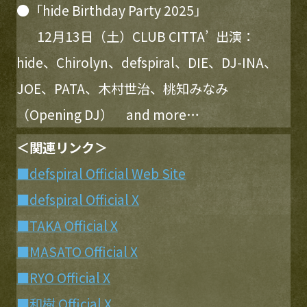
●「hide Birthday Party 2025」
12月13日（土）CLUB CITTA’ 出演：
hide、Chirolyn、defspiral、DIE、DJ-INA、
JOE、PATA、木村世治、桃知みなみ
（Opening DJ） and more…
＜関連リンク＞
■defspiral Official Web Site
■defspiral Official X
■TAKA Official X
■MASATO Official X
■RYO Official X
■和樹 Official X