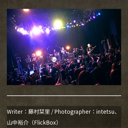
Writer：藤村栞里 / Photographer：intetsu、
山中裕介（FlickBox）