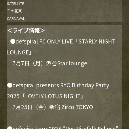
SATELLITE
千の花束
CARNAVAL
＜
ライブ情報
＞
●defspiral FC ONLY LIVE「STARLY NIGHT
LOUNGE」
7月7日（月）渋谷Star lounge
●defspiral presents RYO Birthday Party
2025「LOVELY LOTUS NIGHT」
7月25日（金）新宿 Zirco TOKYO
●defspiral tour 2025 “Nyx Nitefall: Eclipse”