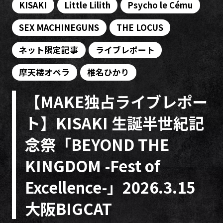
KISAKI
Little Lilith
Psycho le Cému
SEX MACHINEGUNS
THE LOCUS
ネット限定記事
ライブレポート
摩天楼オペラ
椎名ひかり
【MAKE独占ライブレポー
ト】KISAKI 生誕半世紀記
念祭「BEYOND THE
KINGDOM -Fest of
Excellence-」2026.3.15
大阪BIGCAT