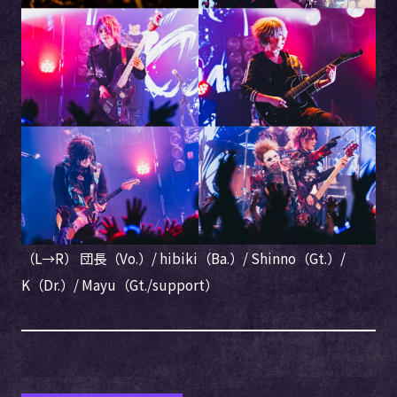
（L→R） 団長（Vo.）/ hibiki（Ba.）/ Shinno（Gt.）/
K（Dr.）/ Mayu（Gt./support）