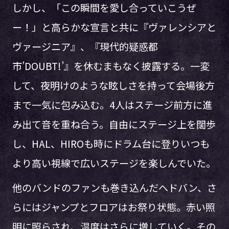
しかし、「この瞬間を愛し合っていこうぜ
ー！」と高らかな宣言と共に『ヴァレンシアと
ヴァージニア』、『現代的疑惑都
市’DOUBT!’』を休むまもなく披露する。一変
して、夜明けのような眩しさを持って会場後方
まで一気に包み込む。4人はステージ前方に進
み出て音を重ね合う。自由にステージ上を闊歩
し、HAL、HIROも時にドラム台に登りいつも
より高い視線で広いステージを楽しんでいた。
他のバンドのファンも巻き込んだヘドバン、さ
らにはジャンプとフロアはお祭り状態。赤い照
明に照らされ、温度はさらに増していく。その