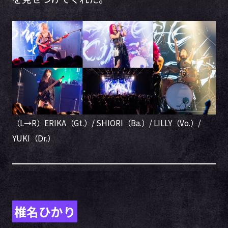
（L→R）ERIKA（Gt.）/ SHIORI（Ba.）/ LILLY（Vo.）/
YUKI（Dr.）
椎名ひかり