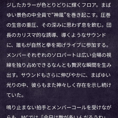
ジしたカラーが色とりどりに輝くフロア。まば
ゆい景色の中全員で“神風”を巻き起こす。圧巻
の生音の重圧、その深みに思わず息を飲む。団
長のカリスマ的な誘導、導くようなサウンド
に、誰もが自然と拳を掲げライブに参加する。
メンバーそれぞれのソロパートは広い会場の視
線を独り占めできるなんとも贅沢な瞬間を生み
出す。サウンドもさらに伸びやかに、まばゆい
光りの中、彼らもまた神々しく存在を示し続け
ていた。
鳴り止まない拍手とメンバーコールを受けなが
らも、MCでは「今日は敵が多いんだろうね」