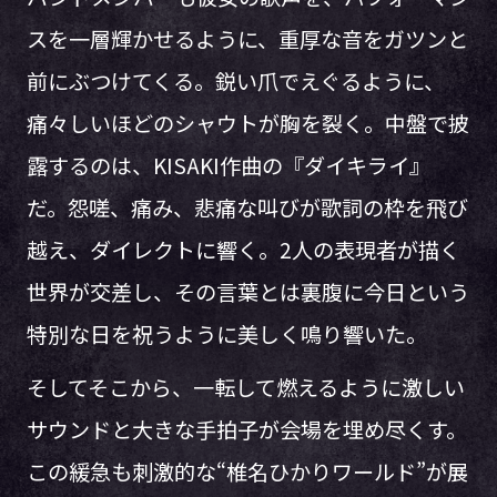
スを一層輝かせるように、重厚な音をガツンと
前にぶつけてくる。鋭い爪でえぐるように、
痛々しいほどのシャウトが胸を裂く。中盤で披
露するのは、KISAKI作曲の『ダイキライ』
だ。怨嗟、痛み、悲痛な叫びが歌詞の枠を飛び
越え、ダイレクトに響く。2人の表現者が描く
世界が交差し、その言葉とは裏腹に今日という
特別な日を祝うように美しく鳴り響いた。
そしてそこから、一転して燃えるように激しい
サウンドと大きな手拍子が会場を埋め尽くす。
この緩急も刺激的な“椎名ひかりワールド”が展