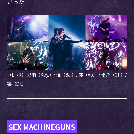
いった。
（L→R） 彩雨（Key.）/ 燿（Ba.）/ 苑（Vo.）/ 優介（Gt.）/
響（Dr.）
SEX MACHINEGUNS