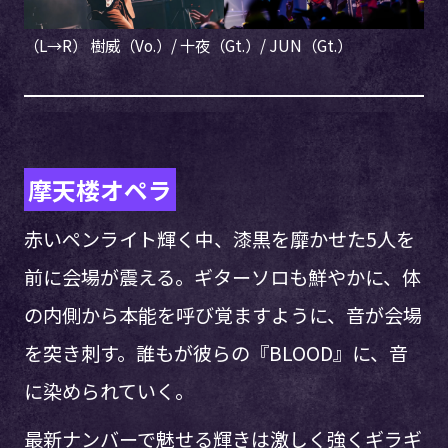
（L→R） 樹威（Vo.）/ 十夜（Gt.）/ JUN（Gt.）
摩天楼オペラ
赤いペンライト輝く中、漆黒を靡かせた5人を
前に会場が震える。ギターソロも鮮やかに、体
の内側から本能を呼び覚ますように、音が会場
を突き刺す。誰もが彼らの『BLOOD』に、音
に染められていく。
最新ナンバーで魅せる輝きは激しく強くギラギ