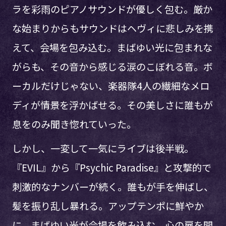
ラを彩雨のピアノサウンドが優しく包む。厳か
な始まりからもサウンドはヘヴィに悲しみを携
えて、会場を包み込む。まばゆい光に包まれな
がらも、その音から感じる涙のこぼれる音。ボ
ーカルだけじゃない、楽器隊4人の繊細なメロ
ディが情景を浮かばせる。その美しさに誰もが
息をのみ聞き惚れていった。
しかし、一変して一気にライブは後半戦。
『EVIL』から『Psychic Paradise』と攻撃的で
刺激的なナンバーが続く。誰もが手を伸ばし、
髪を振り乱し暴れる。アップテンポに鮮やか
に、まばゆい光が会場を飲み込む。心の扉を開