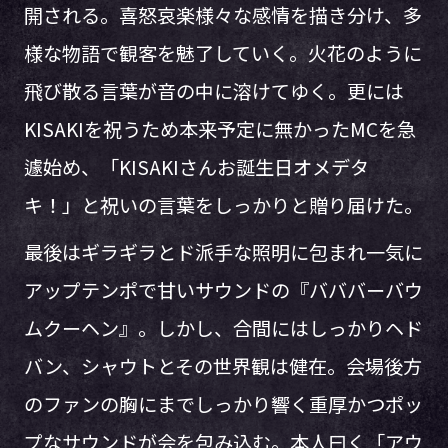
開される。喜怒哀楽様々な感情を描き分け、多
様な物語で観客を魅了していく。火花のように
飛び散る言葉が音の中に溶けてゆく。更には
KISAKIを祝うため本来予定に無かったMCを急
遽始め、「KISAKIさんお誕生日オメデタ
キ！」と祝いの言葉をしっかりと贈り届けた。
最後はギラギラとド派手な照明に包まれ一気に
アップテンポで甘いサウンドの『バババーバウ
ムクーヘン』。しかし、合間にはしっかりヘド
バン、シャウトとその世界観は健在。会場後方
のファンの胸にまでしっかり響く重厚かつポッ
プなサウンドが会を包み込む。本人曰く「アウ