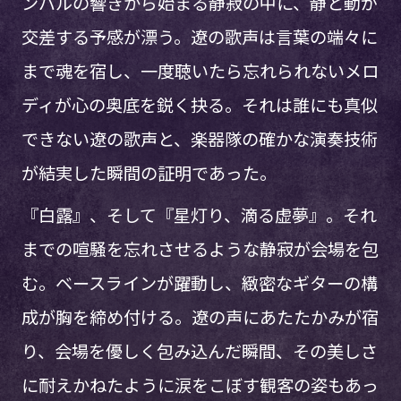
ンバルの響きから始まる静寂の中に、静と動が
交差する予感が漂う。遼の歌声は言葉の端々に
まで魂を宿し、一度聴いたら忘れられないメロ
ディが心の奥底を鋭く抉る。それは誰にも真似
できない遼の歌声と、楽器隊の確かな演奏技術
が結実した瞬間の証明であった。
『白露』、そして『星灯り、滴る虚夢』。それ
までの喧騒を忘れさせるような静寂が会場を包
む。ベースラインが躍動し、緻密なギターの構
成が胸を締め付ける。遼の声にあたたかみが宿
り、会場を優しく包み込んだ瞬間、その美しさ
に耐えかねたように涙をこぼす観客の姿もあっ