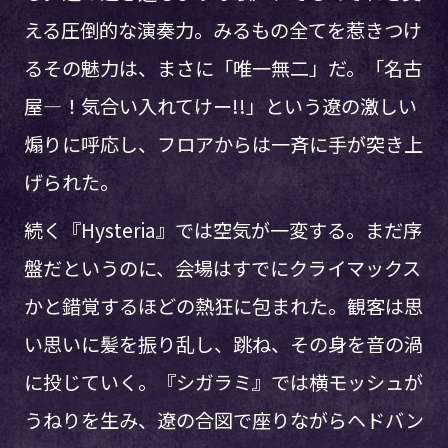
える圧倒的な演奏力。みるもの全てを惹きつけ
るその魅力は、まさに「唯一無二」だ。「名古
屋―！気合い入れてけー!!」という遼の激しい
煽りに呼応し、フロアからは一斉に手が突き上
げられた。
続く『Hysteria』では空気が一変する。まだ序
盤だというのに、会場はすでにクライマックス
かと錯覚するほどの熱狂に包まれた。観客は思
い思いに髪を振り乱し、跳ね、その身を音の渦
に投じていく。『シガラミ』では横モッシュが
うねりを生み、遼の合図で座りながらヘドバン