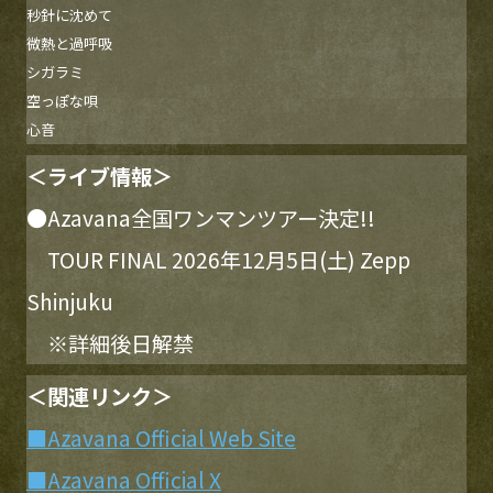
秒針に沈めて
微熱と過呼吸
シガラミ
空っぽな唄
心音
＜
ライブ情報
＞
●Azavana全国ワンマンツアー決定!!
TOUR FINAL 2026年12月5日(土) Zepp
Shinjuku
※詳細後日解禁
＜関連リンク＞
■Azavana Official Web Site
■Azavana Official X