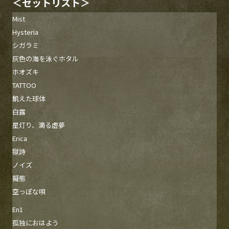
＜セットリスト＞
Mist
Hysteria
シガラミ
灰色の海を泳ぐホタル
ホオズキ
TATTOO
飢えた球体
白露
星灯り、滴る虚夢
Erica
獄詩
ノイズ
擬態
空っぽな唄
En1
孤独におはよう