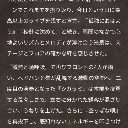
ーンでこれまでを振り返り、今日という日に最
高以上のライブを残すと宣言。『孤独におはよ
う』『秒針に沈めて』と続き、暗闇のなかで心
地よいリズムとメロディが溶け合う光景は、ス
テージとフロアの確かな絆を感じさせた。
『微熱と過呼吸』で再びフロントの4人が揃
い、ヘドバンと拳が乱舞する激動の空間へ。二
度目の演奏となった『シガラミ』は本編を凌駕
する荒々しさで、左右に分かれた観客が混ざり
合い、うねりを上げた。さらに『空っぽな唄』
を再投下し、底知れないエネルギーを叩きつけ