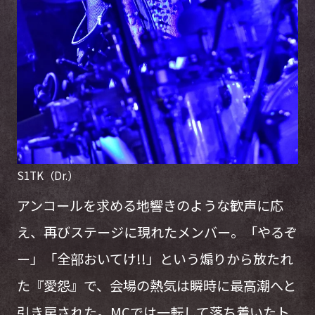
S1TK（Dr.）
アンコールを求める地響きのような歓声に応
え、再びステージに現れたメンバー。「やるぞ
ー」「全部おいてけ!!」という煽りから放たれ
た『愛怨』で、会場の熱気は瞬時に最高潮へと
引き戻された。MCでは一転して落ち着いたト