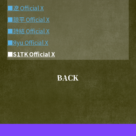
■遼 Official X
■諒平 Official X
■詩結 Official X
■Яyu Official X
■S1TK Official X