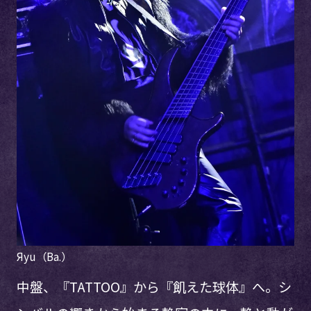
Яyu（Ba.）
中盤、『TATTOO』から『飢えた球体』へ。シ