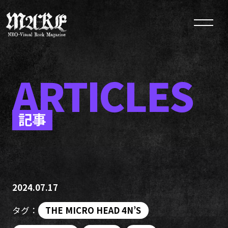
ARTICLES
記事
2024.07.17
タグ：
THE MICRO HEAD 4N’S