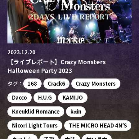
2023.12.20
【ライブレポート】Crazy Monsters
Halloween Party 2023
タグ：
168
Crack6
Crazy Monsters
Dacco
H.U.G
KAMIJO
Kneuklid Romance
kαin
Nicori Light Tours
THE MICRO HEAD 4N’S