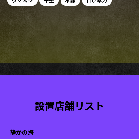
クマムシ
千聖
本誌
甘い暴力
設置店舗リスト
静かの海