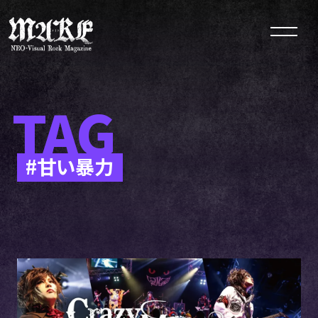
TAG
#甘い暴力